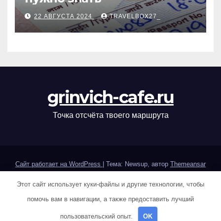
22 АВГУСТА 2024
TRAVELBOX27_
grinvich-cafe.ru
Точка отсчёта твоего маршрута
Сайт работает на WordPress
|
Тема: Newsup, автор
Themeansar
Этот сайт использует куки-файлы и другие технологии, чтобы
Home
Sample Page
Авторам и правообладателям
помочь вам в навигации, а также предоставить лучший
Карта сайта
Политика конфиденциальности
пользовательский опыт.
OK