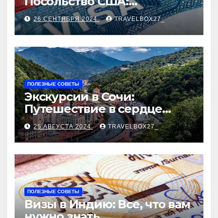
Посольство США:
Пошаговое руководство
26 СЕНТЯБРЯ 2024
TRAVELBOX27_
ПОЛЕЗНЫЕ СОВЕТЫ
Экскурсии в Сочи:
Путешествие в сердце
Черноморского курорта
25 АВГУСТА 2024
TRAVELBOX27_
ПОЛЕЗНЫЕ СОВЕТЫ
Визы в Индию: Все, что вам
нужно знать