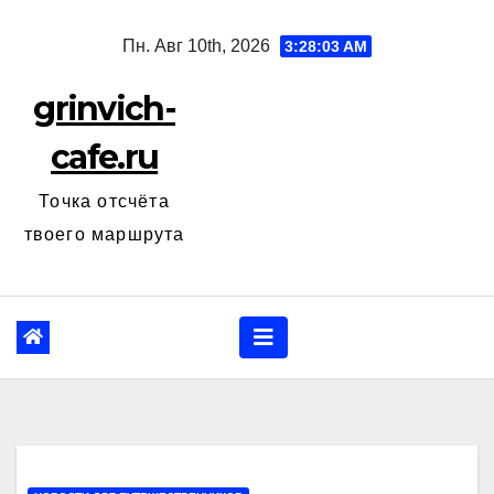
Перейти
Пн. Авг 10th, 2026
3:28:03 AM
к
содержанию
grinvich-
cafe.ru
Точка отсчёта
твоего маршрута