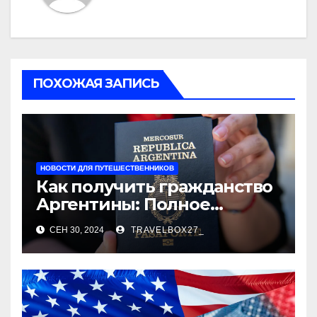
ПОХОЖАЯ ЗАПИСЬ
НОВОСТИ ДЛЯ ПУТЕШЕСТВЕННИКОВ
Как получить гражданство
Аргентины: Полное
руководство
СЕН 30, 2024
TRAVELBOX27_