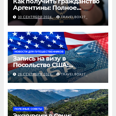
Как получить гражданство
Аргентины: Полное
руководство
30 СЕНТЯБРЯ 2024
TRAVELBOX27_
НОВОСТИ ДЛЯ ПУТЕШЕСТВЕННИКОВ
Запись на визу в
Посольство США:
Пошаговое руководство
26 СЕНТЯБРЯ 2024
TRAVELBOX27_
ПОЛЕЗНЫЕ СОВЕТЫ
Экскурсии в Сочи: