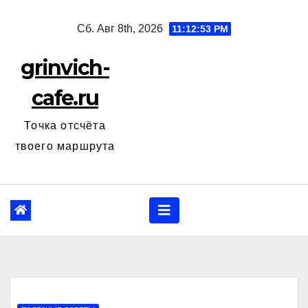
Перейти
Сб. Авг 8th, 2026
11:12:53 PM
к
содержанию
grinvich-
cafe.ru
Точка отсчёта
твоего маршрута