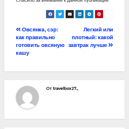
Спасибо за внимание к данной публикации
Навигация
Овсянка, сэр:
Легкий или
как правильно
плотный: какой
по
готовить овсяную
завтрак лучше
записям
кашу
От
travelbox27_