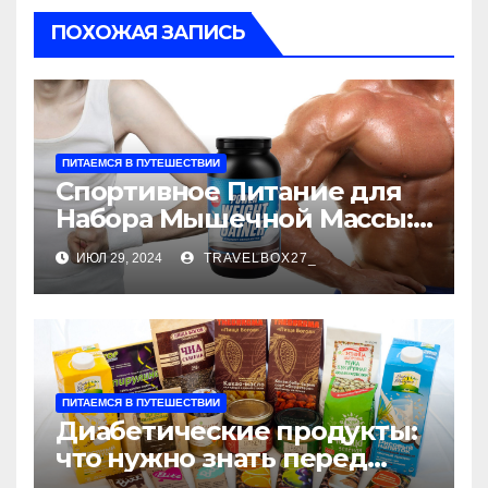
ПОХОЖАЯ ЗАПИСЬ
ПИТАЕМСЯ В ПУТЕШЕСТВИИ
Спортивное Питание для
Набора Мышечной Массы:
Ключ к Эффективному
ИЮЛ 29, 2024
TRAVELBOX27_
Росту Мышц
ПИТАЕМСЯ В ПУТЕШЕСТВИИ
Диабетические продукты:
что нужно знать перед
покупкой