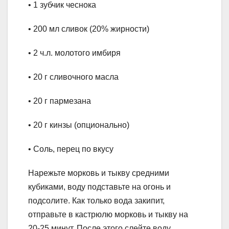
• 1 зубчик чеснока
• 200 мл сливок (20% жирности)
• 2 ч.л. молотого имбиря
• 20 г сливочного масла
• 20 г пармезана
• 20 г кинзы (опционально)
• Соль, перец по вкусу
Нарежьте морковь и тыкву средними
кубиками, воду подставьте на огонь и
подсолите. Как только вода закипит,
отправьте в кастрюлю морковь и тыкву на
20-25 минут. После этого слейте воду,