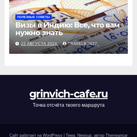
ПОЛЕЗНЫЕ СОВЕТЫ
Визы в Индию: Все, что вам
нужно знать
22 АВГУСТА 2024
TRAVELBOX27_
grinvich-cafe.ru
Точка отсчёта твоего маршрута
Сайт работает на WordPress
|
Тема: Newsup, автор
Themeansar