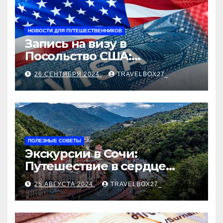
НОВОСТИ ДЛЯ ПУТЕШЕСТВЕННИКОВ
Запись на визу в
Посольство США:
Пошаговое руководство
26 СЕНТЯБРЯ 2024
TRAVELBOX27_
ПОЛЕЗНЫЕ СОВЕТЫ
Экскурсии в Сочи:
Путешествие в сердце
Черноморского курорта
25 АВГУСТА 2024
TRAVELBOX27_