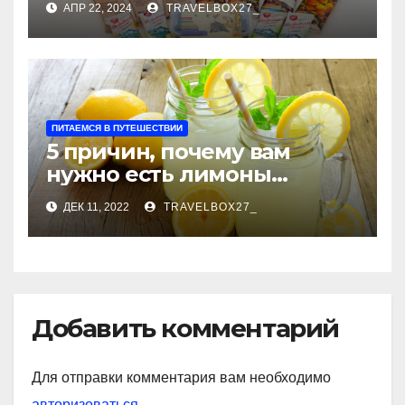
АПР 22, 2024
TRAVELBOX27_
ПИТАЕМСЯ В ПУТЕШЕСТВИИ
5 причин, почему вам
нужно есть лимоны
каждый день
ДЕК 11, 2022
TRAVELBOX27_
Добавить комментарий
Для отправки комментария вам необходимо
авторизоваться
.