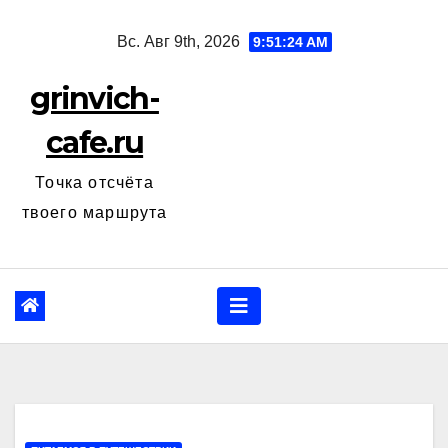
Перейти
Вс. Авг 9th, 2026
9:51:26 AM
к
содержанию
grinvich-
cafe.ru
Точка отсчёта
твоего маршрута