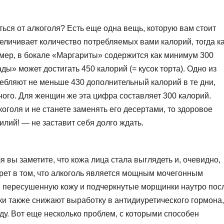
ться от алкоголя? Есть еще одна вещь, которую вам стоит
еличивает количество потребляемых вами калорий, тогда к
имер, в бокале «Маргариты» содержится как минимум 300
ды» может достигать 450 калорий (= кусок торта). Одно из
ебляют не меньше 430 дополнительный калорий в те дни,
ного. Для женщин же эта цифра составляет 300 калорий.
оголя и не станете заменять его десертами, то здоровое
илий! — не заставит себя долго ждать.
ля вы заметите, что кожа лица стала выглядеть и, очевидно,
рет в том, что алкоголь является мощным мочегонным
те пересушенную кожу и подчеркнутые морщинки наутро пос
ки также снижают выработку в антидиуретического гормона,
ду. Вот еще несколько проблем, с которыми способен