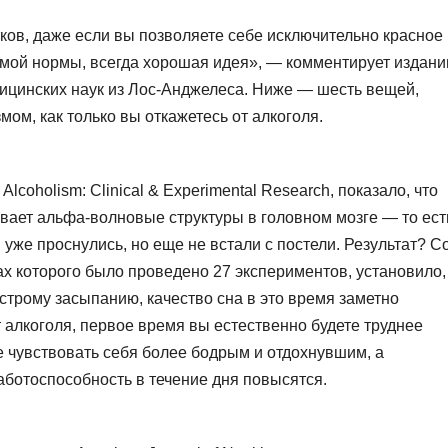
ов, даже если вы позволяете себе исключительно красное
емой нормы, всегда хорошая идея», — комментирует издан
дицинских наук из Лос-Анджелеса. Ниже — шесть вещей,
мом, как только вы откажетесь от алкоголя.
coholism: Clinical & Experimental Research, показало, что
вает альфа-волновые структуры в головном мозге — то ест
 уже проснулись, но еще не встали с постели. Результат? С
ах которого было проведено 27 экспериментов, установило,
ыстрому засыпанию, качество сна в это время заметно
от алкоголя, первое время вы естественно будете труднее
е чувствовать себя более бодрым и отдохнувшим, а
аботоспособность в течение дня повысятся.