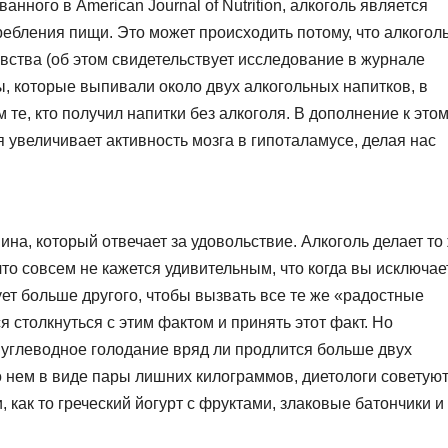
ного в American Journal of Nutrition, алкоголь является
ребления пищи. Это может происходить потому, что алкогол
вства (об этом свидетельствует исследование в журнале
ы, которые выпивали около двух алкогольных напитков, в
те, кто получил напитки без алкоголя. В дополнение к этом
 увеличивает активность мозга в гипоталамусе, делая нас
а, который отвечает за удовольствие. Алкоголь делает то
то совсем не кажется удивительным, что когда вы исключае
ет больше другого, чтобы вызвать все те же «радостные
я столкнуться с этим фактом и принять этот факт. Но
: углеводное голодание вряд ли продлится больше двух
 о нем в виде пары лишних килограммов, диетологи советую
как то греческий йогурт с фруктами, злаковые батончики и