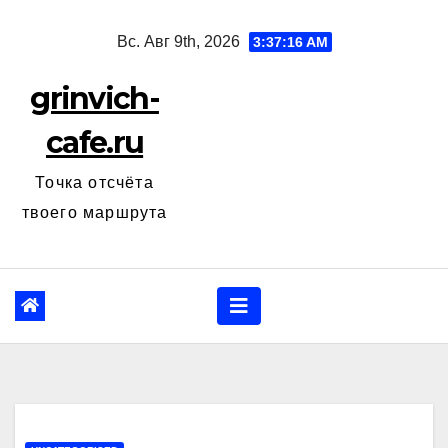
Перейти
Вс. Авг 9th, 2026
3:37:17 AM
к
содержанию
grinvich-
cafe.ru
Точка отсчёта
твоего маршрута