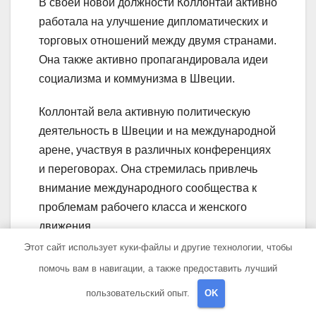
В своей новой должности Коллонтай активно
работала на улучшение дипломатических и
торговых отношений между двумя странами.
Она также активно пропагандировала идеи
социализма и коммунизма в Швеции.
Коллонтай вела активную политическую
деятельность в Швеции и на международной
арене, участвуя в различных конференциях
и переговорах. Она стремилась привлечь
внимание международного сообщества к
проблемам рабочего класса и женского
движения.
Этот сайт использует куки-файлы и другие технологии, чтобы
Во время своей работы в Стокгольме
помочь вам в навигации, а также предоставить лучший
Коллонтай продолжала силами своего пера
пользовательский опыт.
OK
описывать свои идеи и позиции в статьях и