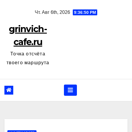
Перейти
Чт. Авг 6th, 2026
9:36:51 PM
к
содержанию
grinvich-
cafe.ru
Точка отсчёта
твоего маршрута