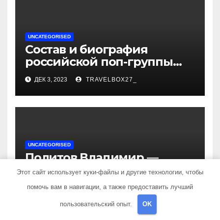
UNCATEGORISED
Состав и биография
российской поп-группы
«Иванушки интернешнл»
ДЕК 3, 2023
TRAVELBOX27_
— история успеха, музыка
и судьбы участников
UNCATEGORISED
Политов Владимир —
узнайте все о его
Этот сайт использует куки-файлы и другие технологии, чтобы
биографии, возрасте и
помочь вам в навигации, а также предоставить лучший
ДЕК 3, 2023
TRAVELBOX27_
впечатляющих
достижениях!
пользовательский опыт.
OK