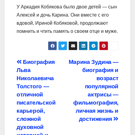
У Аркадия Кобякова было двое детей — сын
Алексей и дочь Карина. Они вместе с его
вдовой, Ириной Кобяковой, продолжают
помнить и чтить память о своем отце и муже.
Навигация
Биография
Марина Зудина —
Льва
биография и
по
Николаевича
возраст
записям
Толстого —
популярной
отличной
актрисы —
писательской
фильмография,
карьерой,
личная жизнь и
сложной
достижения
духовной