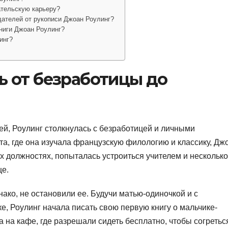
ательскую карьеру?
дателей от рукописи Джоан Роулинг?
ниги Джоан Роулинг?
инг?
ь от безработицы до
цей, Роулинг столкнулась с безработицей и личными
та, где она изучала французскую филологию и классику, Дж
 должностях, попыталась устроиться учителем и несколько
це.
ако, не остановили ее. Будучи матью-одиночкой и с
е, Роулинг начала писать свою первую книгу о мальчике-
 на кафе, где разрешали сидеть бесплатно, чтобы согретьс