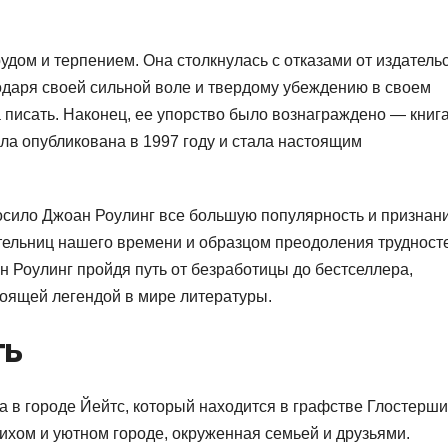
удом и терпением. Она столкнулась с отказами от издатель
одаря своей сильной воле и твердому убеждению в своем
а писать. Наконец, ее упорство было вознаграждено — книг
а опубликована в 1997 году и стала настоящим
осило Джоан Роулинг все большую популярность и признани
тельниц нашего времени и образцом преодоления трудност
н Роулинг пройдя путь от безработицы до бестселлера,
тоящей легендой в мире литературы.
ть
а в городе Йейтс, который находится в графстве Глостерши
тихом и уютном городе, окруженная семьей и друзьями.