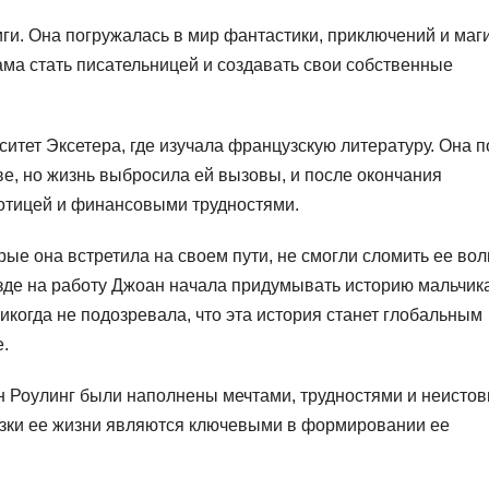
ги. Она погружалась в мир фантастики, приключений и маги
ама стать писательницей и создавать свои собственные
итет Эксетера, где изучала французскую литературу. Она п
ве, но жизнь выбросила ей вызовы, и после окончания
ботицей и финансовыми трудностями.
орые она встретила на своем пути, не смогли сломить ее во
езде на работу Джоан начала придумывать историю мальчик
икогда не подозревала, что эта история станет глобальным
.
н Роулинг были наполнены мечтами, трудностями и неисто
резки ее жизни являются ключевыми в формировании ее