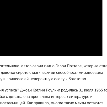
ательница, автор серии книг о Гарри Поттере, которые ста
 девочке-сироте с магическими способностями завоевала
у и принесла ей невероятную славу и богатство.
рия успеха? Джоан Кэтлин Роулинг родилась 31 июля 1965 г
же с детства она проявляла интерес к литературе и
 писательницей. Как правило, многие такие мечты остаются