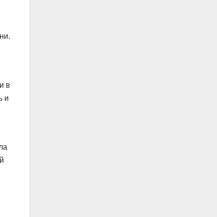
ни.
и в
ь и
ла
й