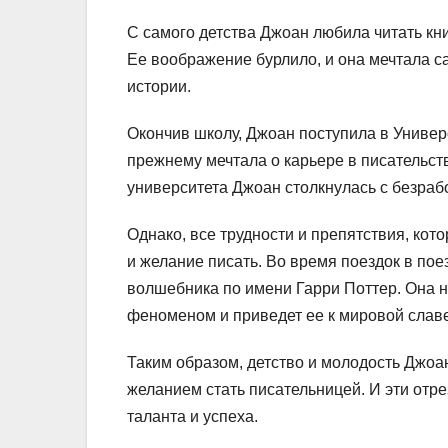
С самого детства Джоан любила читать кни
Ее воображение бурлило, и она мечтала с
истории.
Окончив школу, Джоан поступила в Универс
прежнему мечтала о карьере в писательст
университета Джоан столкнулась с безра
Однако, все трудности и препятствия, кот
и желание писать. Во время поездок в по
волшебника по имени Гарри Поттер. Она н
феноменом и приведет ее к мировой славе
Таким образом, детство и молодость Джоа
желанием стать писательницей. И эти от
таланта и успеха.