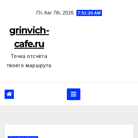
Перейти
Пт. Авг 7th, 2026
7:51:21 AM
к
содержанию
grinvich-
cafe.ru
Точка отсчёта
твоего маршрута