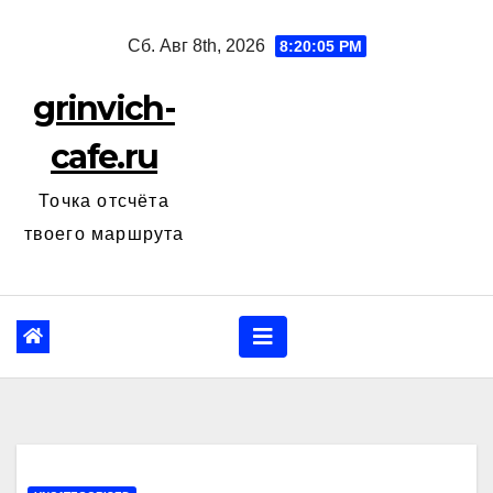
Перейти
Сб. Авг 8th, 2026
8:20:06 PM
к
содержанию
grinvich-
cafe.ru
Точка отсчёта
твоего маршрута