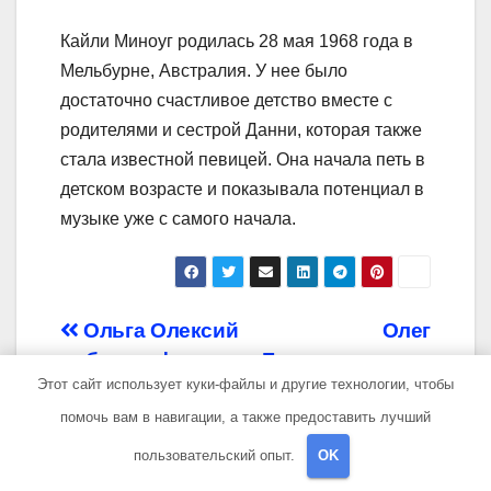
Кайли Миноуг родилась 28 мая 1968 года в
Мельбурне, Австралия. У нее было
достаточно счастливое детство вместе с
родителями и сестрой Данни, которая также
стала известной певицей. Она начала петь в
детском возрасте и показывала потенциал в
музыке уже с самого начала.
Навигация
Ольга Олексий
Олег
— биография и
Басилашвили —
по
Этот сайт использует куки-файлы и другие технологии, чтобы
личная жизнь —
талантливый
записям
всё, что нужно
актер,
помочь вам в навигации, а также предоставить лучший
знать о великой
непредсказуемая
пользовательский опыт.
OK
женщине
личность и