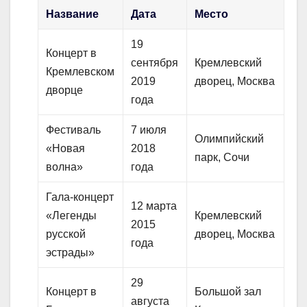
Название
Дата
Место
19
Концерт в
сентября
Кремлевский
Кремлевском
2019
дворец, Москва
дворце
года
Фестиваль
7 июля
Олимпийский
«Новая
2018
парк, Сочи
волна»
года
Гала-концерт
12 марта
«Легенды
Кремлевский
2015
русской
дворец, Москва
года
эстрады»
29
Концерт в
Большой зал
августа