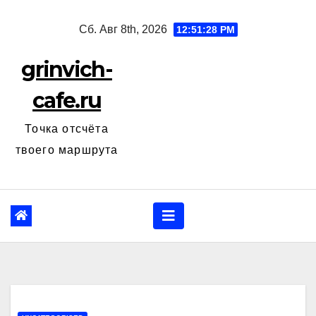
Перейти
Сб. Авг 8th, 2026
12:51:29 PM
к
содержанию
grinvich-
cafe.ru
Точка отсчёта
твоего маршрута