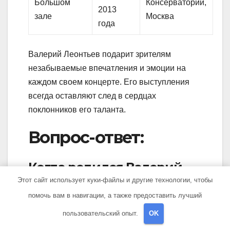
Большом
Консерватории,
2013
зале
Москва
года
Валерий Леонтьев подарит зрителям
незабываемые впечатления и эмоции на
каждом своем концерте. Его выступления
всегда оставляют след в сердцах
поклонников его таланта.
Вопрос-ответ:
Когда родился Валерий
Леонтьев?
Этот сайт использует куки-файлы и другие технологии, чтобы
помочь вам в навигации, а также предоставить лучший
Валерий Леонтьев родился 19 марта 1949
пользовательский опыт.
OK
года.