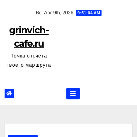
Перейти
Вс. Авг 9th, 2026
9:51:05 AM
к
содержанию
grinvich-
cafe.ru
Точка отсчёта
твоего маршрута