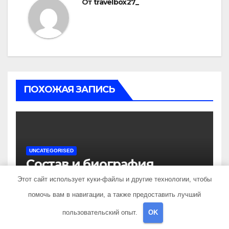
От
travelbox27_
ПОХОЖАЯ ЗАПИСЬ
UNCATEGORISED
Состав и биография
российской поп-группы
Этот сайт использует куки-файлы и другие технологии, чтобы
«Иванушки интернешнл»
помочь вам в навигации, а также предоставить лучший
ДЕК 3, 2023
TRAVELBOX27_
— история успеха, музыка
и судьбы участников
пользовательский опыт.
OK