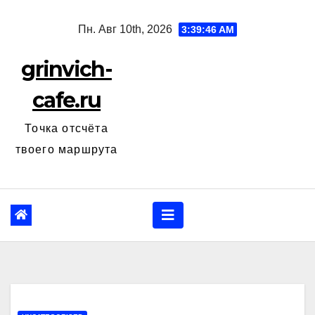
Перейти
Пн. Авг 10th, 2026
3:39:47 AM
к
содержанию
grinvich-
cafe.ru
Точка отсчёта
твоего маршрута