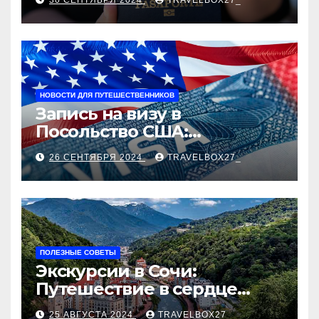
30 СЕНТЯБРЯ 2024
TRAVELBOX27_
НОВОСТИ ДЛЯ ПУТЕШЕСТВЕННИКОВ
Запись на визу в
Посольство США:
Пошаговое руководство
26 СЕНТЯБРЯ 2024
TRAVELBOX27_
ПОЛЕЗНЫЕ СОВЕТЫ
Экскурсии в Сочи:
Путешествие в сердце
Черноморского курорта
25 АВГУСТА 2024
TRAVELBOX27_