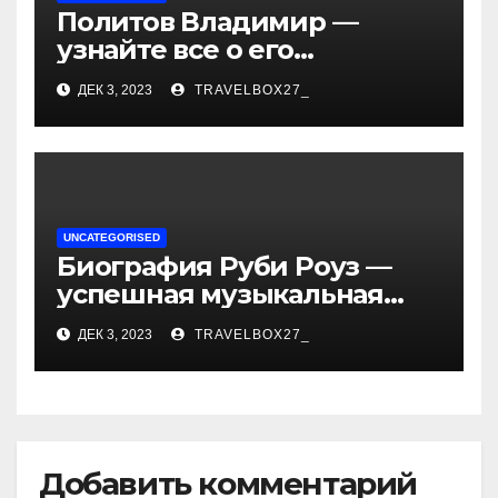
Политов Владимир —
узнайте все о его
биографии, возрасте и
ДЕК 3, 2023
TRAVELBOX27_
впечатляющих
достижениях!
UNCATEGORISED
Биография Руби Роуз —
успешная музыкальная
карьера, личная жизнь и
ДЕК 3, 2023
TRAVELBOX27_
знаковые достижения
Добавить комментарий