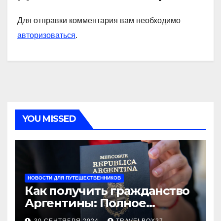
Для отправки комментария вам необходимо
авторизоваться
.
YOU MISSED
НОВОСТИ ДЛЯ ПУТЕШЕСТВЕННИКОВ
Как получить гражданство
Аргентины: Полное
руководство