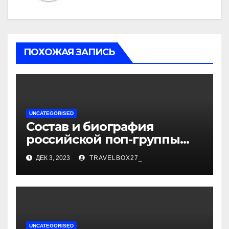
ПОХОЖАЯ ЗАПИСЬ
UNCATEGORISED
Состав и биография
российской поп-группы
«Иванушки интернешнл»
ДЕК 3, 2023
TRAVELBOX27_
— история успеха, музыка
и судьбы участников
UNCATEGORISED