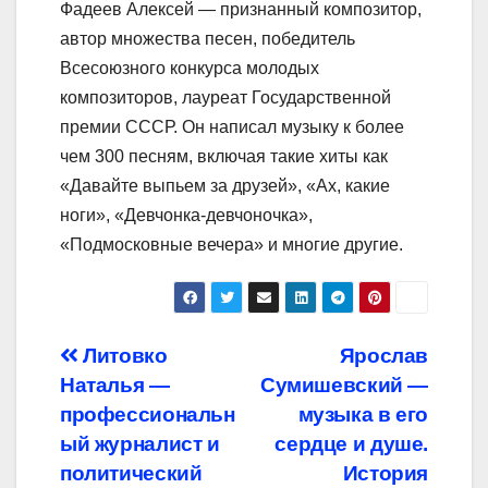
Фадеев Алексей — признанный композитор,
автор множества песен, победитель
Всесоюзного конкурса молодых
композиторов, лауреат Государственной
премии СССР. Он написал музыку к более
чем 300 песням, включая такие хиты как
«Давайте выпьем за друзей», «Ах, какие
ноги», «Девчонка-девчоночка»,
«Подмосковные вечера» и многие другие.
Навигация
Литовко
Ярослав
Наталья —
Сумишевский —
по
профессиональн
музыка в его
записям
ый журналист и
сердце и душе.
политический
История