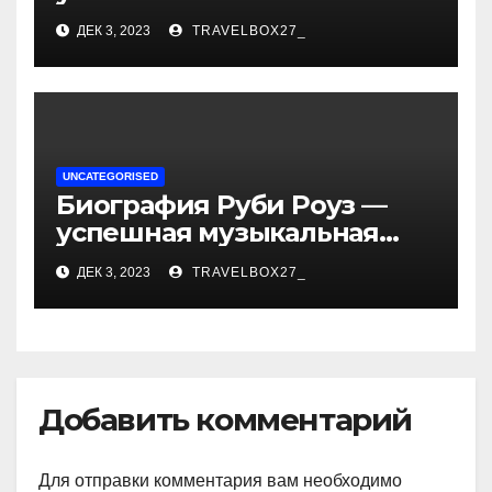
биографии, возрасте и
ДЕК 3, 2023
TRAVELBOX27_
впечатляющих
достижениях!
UNCATEGORISED
Биография Руби Роуз —
успешная музыкальная
карьера, личная жизнь и
ДЕК 3, 2023
TRAVELBOX27_
знаковые достижения
Добавить комментарий
Для отправки комментария вам необходимо