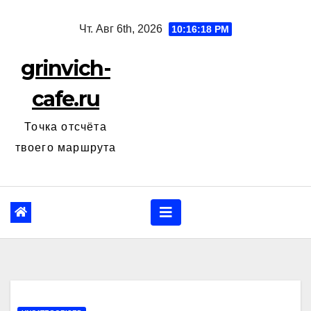
Перейти
Чт. Авг 6th, 2026
10:16:19 PM
к
содержанию
grinvich-
cafe.ru
Точка отсчёта
твоего маршрута