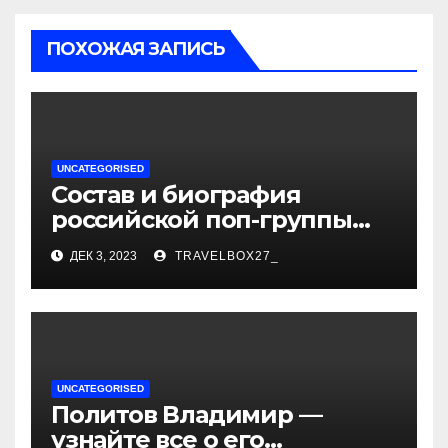
ПОХОЖАЯ ЗАПИСЬ
UNCATEGORISED
Состав и биография
российской поп-группы
«Иванушки интернешнл»
ДЕК 3, 2023
TRAVELBOX27_
— история успеха, музыка
и судьбы участников
UNCATEGORISED
Политов Владимир —
узнайте все о его