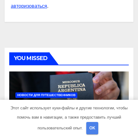
авторизоваться
.
YOU MISSED
НОВОСТИ ДЛЯ ПУТЕШЕСТВЕННИКОВ
Как получить гражданство
Этот сайт использует куки-файлы и другие технологии, чтобы
Аргентины: Полное
руководство
помочь вам в навигации, а также предоставить лучший
30 СЕНТЯБРЯ 2024
TRAVELBOX27_
пользовательский опыт.
OK