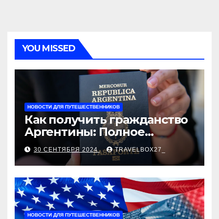
YOU MISSED
НОВОСТИ ДЛЯ ПУТЕШЕСТВЕННИКОВ
Как получить гражданство
Аргентины: Полное
руководство
30 СЕНТЯБРЯ 2024
TRAVELBOX27_
НОВОСТИ ДЛЯ ПУТЕШЕСТВЕННИКОВ