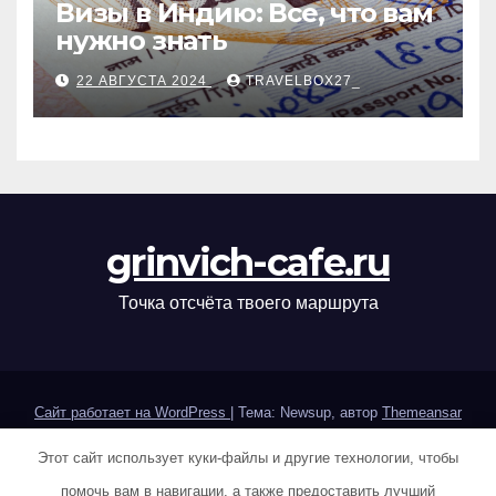
Визы в Индию: Все, что вам
нужно знать
22 АВГУСТА 2024
TRAVELBOX27_
grinvich-cafe.ru
Точка отсчёта твоего маршрута
Сайт работает на WordPress
|
Тема: Newsup, автор
Themeansar
Этот сайт использует куки-файлы и другие технологии, чтобы
Home
Sample Page
Авторам и правообладателям
помочь вам в навигации, а также предоставить лучший