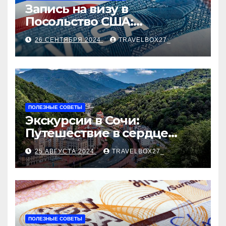
Запись на визу в
Посольство США:
Пошаговое руководство
26 СЕНТЯБРЯ 2024
TRAVELBOX27_
ПОЛЕЗНЫЕ СОВЕТЫ
Экскурсии в Сочи:
Путешествие в сердце
Черноморского курорта
25 АВГУСТА 2024
TRAVELBOX27_
ПОЛЕЗНЫЕ СОВЕТЫ