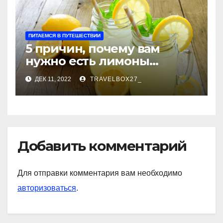
ПИТАЕМСЯ В ПУТЕШЕСТВИИ
5 причин, почему вам
нужно есть лимоны
каждый день
ДЕК 11, 2022
TRAVELBOX27_
Добавить комментарий
Для отправки комментария вам необходимо
авторизоваться
.