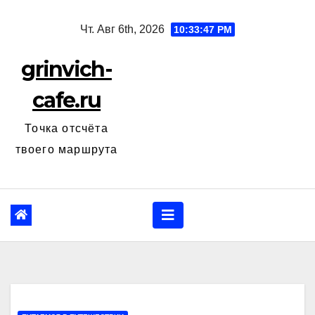
Перейти
Чт. Авг 6th, 2026
10:33:48 PM
к
содержанию
grinvich-
cafe.ru
Точка отсчёта
твоего маршрута