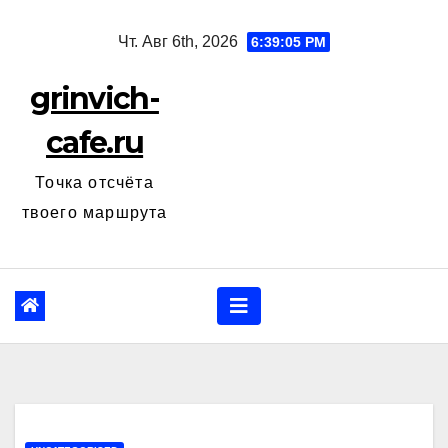
Перейти
Чт. Авг 6th, 2026
6:39:06 PM
к
содержанию
grinvich-
cafe.ru
Точка отсчёта
твоего маршрута