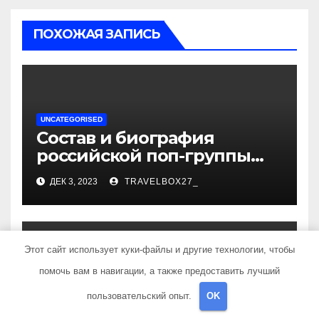
ПОХОЖАЯ ЗАПИСЬ
UNCATEGORISED
Состав и биография
российской поп-группы
«Иванушки интернешнл»
ДЕК 3, 2023
TRAVELBOX27_
— история успеха, музыка
и судьбы участников
Этот сайт использует куки-файлы и другие технологии, чтобы
помочь вам в навигации, а также предоставить лучший
UNCATEGORISED
Политов Владимир —
пользовательский опыт.
OK
узнайте все о его