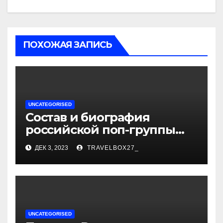
ПОХОЖАЯ ЗАПИСЬ
UNCATEGORISED
Состав и биография
российской поп-группы
«Иванушки интернешнл»
ДЕК 3, 2023
TRAVELBOX27_
— история успеха, музыка
и судьбы участников
UNCATEGORISED