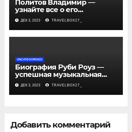
Политов Владимир —
узнайте все о его
биографии, возрасте и
ДЕК 3, 2023
TRAVELBOX27_
впечатляющих
достижениях!
UNCATEGORISED
Биография Руби Роуз —
успешная музыкальная
карьера, личная жизнь и
ДЕК 3, 2023
TRAVELBOX27_
знаковые достижения
Добавить комментарий