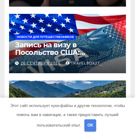
НОВОСТИ ДЛЯ ПУТЕШЕСТВЕННИКОВ
Запись на визу в
Посольство США:
Пошаговое руководство
26 СЕНТЯБРЯ 2024
TRAVELBOX27_
ПОЛЕЗНЫЕ СОВЕТЫ
Этот сайт использует куки-файлы и другие технологии, чтобы
Экскурсии в Сочи:
помочь вам в навигации, а также предоставить лучший
Путешествие в сердце
Черноморского курорта
пользовательский опыт.
OK
25 АВГУСТА 2024
TRAVELBOX27_