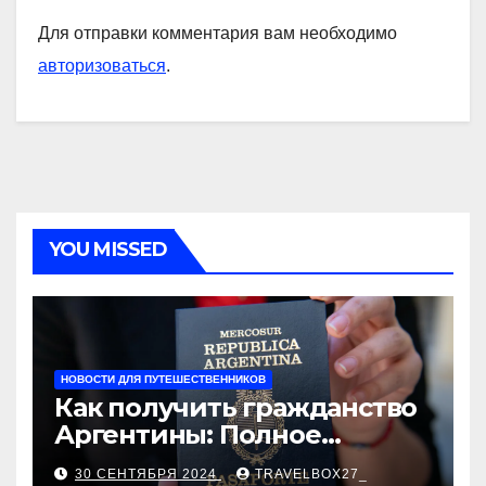
Для отправки комментария вам необходимо
авторизоваться
.
YOU MISSED
НОВОСТИ ДЛЯ ПУТЕШЕСТВЕННИКОВ
Как получить гражданство
Аргентины: Полное
руководство
30 СЕНТЯБРЯ 2024
TRAVELBOX27_