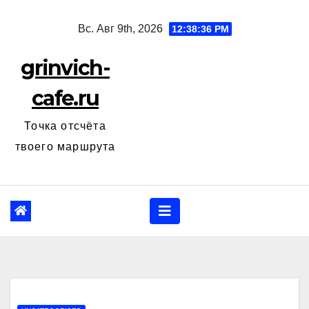
Перейти
Вс. Авг 9th, 2026
12:38:37 PM
к
содержанию
grinvich-
cafe.ru
Точка отсчёта
твоего маршрута