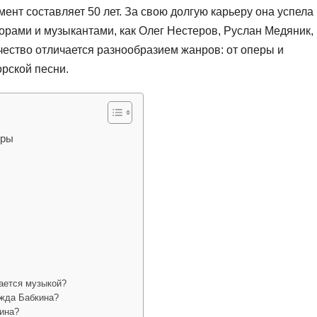
нт составляет 50 лет. За свою долгую карьеру она успела
орами и музыкантами, как Олег Нестеров, Руслан Медяник,
чество отличается разнообразием жанров: от оперы и
орской песни.
еры
й
ается музыкой?
жда Бабкина?
ина?