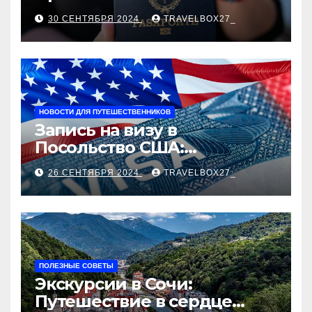
руководство
30 СЕНТЯБРЯ 2024
TRAVELBOX27_
НОВОСТИ ДЛЯ ПУТЕШЕСТВЕННИКОВ
Запись на визу в
Посольство США:
Пошаговое руководство
26 СЕНТЯБРЯ 2024
TRAVELBOX27_
ПОЛЕЗНЫЕ СОВЕТЫ
Экскурсии в Сочи:
Путешествие в сердце