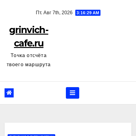
Перейти
Пт. Авг 7th, 2026
3:16:30 AM
к
содержанию
grinvich-
cafe.ru
Точка отсчёта
твоего маршрута