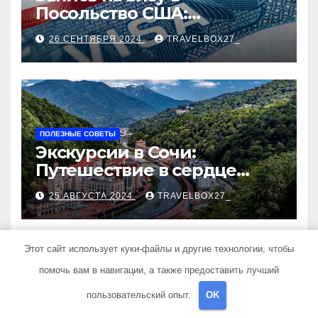
Посольство США:
Пошаговое руководство
26 СЕНТЯБРЯ 2024
TRAVELBOX27_
ПОЛЕЗНЫЕ СОВЕТЫ
Экскурсии в Сочи:
Путешествие в сердце
Черноморского курорта
25 АВГУСТА 2024
TRAVELBOX27_
Этот сайт использует куки-файлы и другие технологии, чтобы
помочь вам в навигации, а также предоставить лучший
ПОЛЕЗНЫЕ СОВЕТЫ
пользовательский опыт.
OK
Визы в Индию: Все, что вам