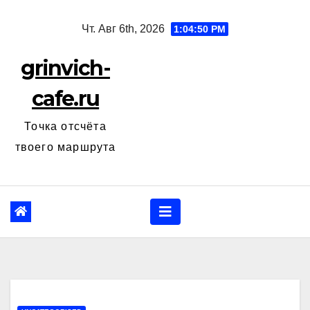
Перейти
Чт. Авг 6th, 2026
1:04:51 PM
к
содержанию
grinvich-
cafe.ru
Точка отсчёта
твоего маршрута