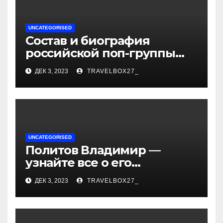
UNCATEGORISED
Состав и биография
российской поп-группы
«Иванушки интернешнл»
ДЕК 3, 2023
TRAVELBOX27_
— история успеха, музыка
и судьбы участников
UNCATEGORISED
Политов Владимир —
узнайте все о его
биографии, возрасте и
ДЕК 3, 2023
TRAVELBOX27_
впечатляющих
достижениях!