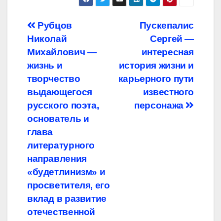
Навигация
Рубцов
Пускепалис
Николай
Сергей —
по
Михайлович —
интересная
записям
жизнь и
история жизни и
творчество
карьерного пути
выдающегося
известного
русского поэта,
персонажа
основатель и
глава
литературного
направления
«будетлинизм» и
просветителя, его
вклад в развитие
отечественной