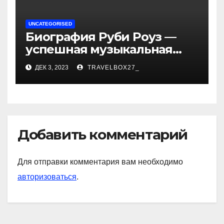
UNCATEGORISED
Биография Руби Роуз —
успешная музыкальная
карьера, личная жизнь и
ДЕК 3, 2023
TRAVELBOX27_
знаковые достижения
Добавить комментарий
Для отправки комментария вам необходимо
авторизоваться
.