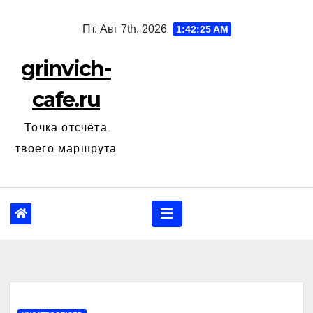
Перейти
Пт. Авг 7th, 2026
1:42:26 AM
к
содержанию
grinvich-
cafe.ru
Точка отсчёта
твоего маршрута