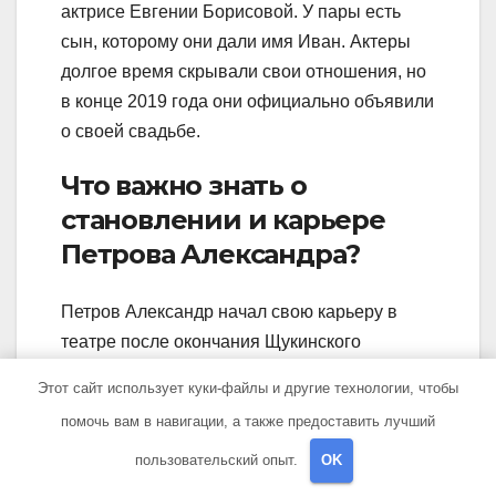
актрисе Евгении Борисовой. У пары есть
сын, которому они дали имя Иван. Актеры
долгое время скрывали свои отношения, но
в конце 2019 года они официально объявили
о своей свадьбе.
Что важно знать о
становлении и карьере
Петрова Александра?
Петров Александр начал свою карьеру в
театре после окончания Щукинского
училища. В 2009 году он перешел в ГИТИС,
Этот сайт использует куки-файлы и другие технологии, чтобы
где продолжил свое образование. Быстро
помочь вам в навигации, а также предоставить лучший
набирая популярность, актер начал
пользовательский опыт.
OK
сниматься в кино. Он снялся во множестве
фильмов разных жанров, оставив яркий