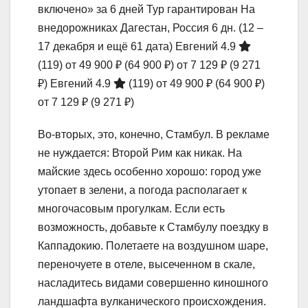
включено» за 6 дней Тур гарантирован На
внедорожниках Дагестан, Россия
6 дн.
(12 –
17 декабря и ещё 61 дата)
Евгений 4.9
(119)
от 49 900 ₽
(64 900 ₽)
от 7 129 ₽
(9 271
₽)
Евгений 4.9
(119)
от 49 900 ₽
(64 900 ₽)
от 7 129 ₽
(9 271 ₽)
Во-вторых, это, конечно, Стамбул. В рекламе
не нуждается: Второй Рим как никак. На
майские здесь особенно хорошо: город уже
утопает в зелени, а погода располагает к
многочасовым прогулкам. Если есть
возможность, добавьте к Стамбулу поездку в
Каппадокию. Полетаете на воздушном шаре,
переночуете в отеле, высеченном в скале,
насладитесь видами совершенно киношного
ландшафта вулканического происхождения.