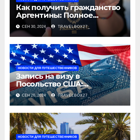
Как получить гражданство
Аргентины: Полное
руководство
СЕН 30, 2024
TRAVELBOX27_
НОВОСТИ ДЛЯ ПУТЕШЕСТВЕННИКОВ
Запись на визу в
Посольство США:
Пошаговое руководство
СЕН 26, 2024
TRAVELBOX27_
НОВОСТИ ДЛЯ ПУТЕШЕСТВЕННИКОВ