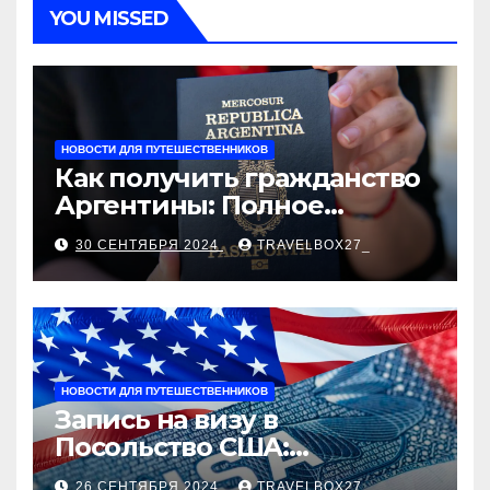
YOU MISSED
НОВОСТИ ДЛЯ ПУТЕШЕСТВЕННИКОВ
Как получить гражданство
Аргентины: Полное
руководство
30 СЕНТЯБРЯ 2024
TRAVELBOX27_
НОВОСТИ ДЛЯ ПУТЕШЕСТВЕННИКОВ
Запись на визу в
Посольство США:
Пошаговое руководство
26 СЕНТЯБРЯ 2024
TRAVELBOX27_