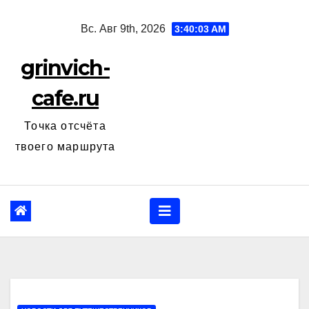
Перейти
Вс. Авг 9th, 2026
3:40:04 AM
к
содержанию
grinvich-
cafe.ru
Точка отсчёта
твоего маршрута