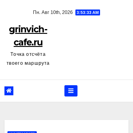
Перейти
Пн. Авг 10th, 2026
3:53:34 AM
к
содержанию
grinvich-
cafe.ru
Точка отсчёта
твоего маршрута