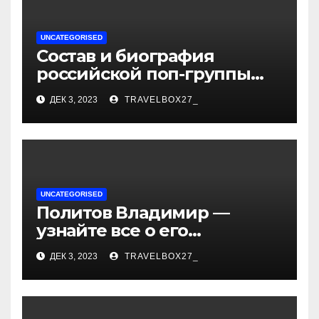
UNCATEGORISED
Состав и биография
российской поп-группы
«Иванушки интернешнл»
ДЕК 3, 2023
TRAVELBOX27_
— история успеха, музыка
и судьбы участников
UNCATEGORISED
Политов Владимир —
узнайте все о его
биографии, возрасте и
ДЕК 3, 2023
TRAVELBOX27_
впечатляющих
достижениях!