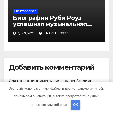
UNCATEGORISED
Биография Руби Роуз —
успешная музыкальная
карьера, личная жизнь и
ДЕК 3, 2023
TRAVELBOX27_
знаковые достижения
Добавить комментарий
Для отправки комментария вам необходимо
авторизоваться
.
Этот сайт использует куки-файлы и другие технологии, чтобы
помочь вам в навигации, а также предоставить лучший
пользовательский опыт.
OK