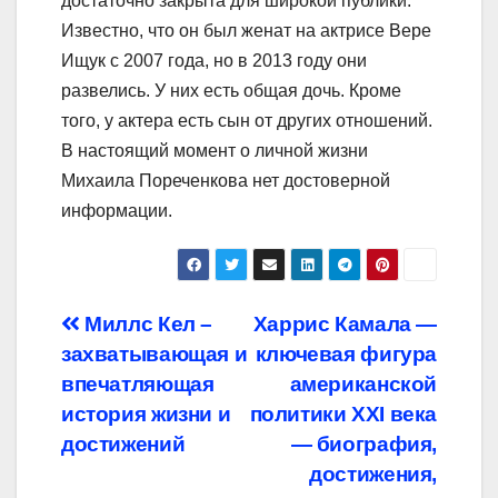
достаточно закрыта для широкой публики.
Известно, что он был женат на актрисе Вере
Ищук с 2007 года, но в 2013 году они
развелись. У них есть общая дочь. Кроме
того, у актера есть сын от других отношений.
В настоящий момент о личной жизни
Михаила Пореченкова нет достоверной
информации.
Навигация
Миллс Кел –
Харрис Камала —
захватывающая и
ключевая фигура
по
впечатляющая
американской
записям
история жизни и
политики XXI века
достижений
— биография,
достижения,