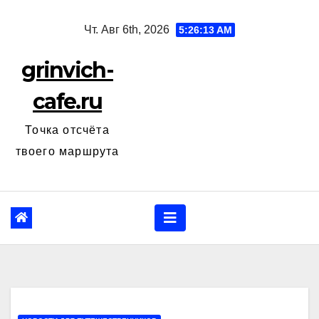
Перейти
Чт. Авг 6th, 2026
5:26:14 AM
к
содержанию
grinvich-
cafe.ru
Точка отсчёта
твоего маршрута