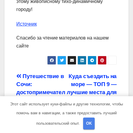
этому живописному тихо-динамичному
городу!
Источник
Спасибо за чтение материалов на нашем
сайте
Навигация
Путешествие в
Куда съездить на
Сочи:
море — ТОП 9 —
по
достопримечател
лучшие места для
записям
ьности, куда
отдыха у моря,
Этот сайт использует куки-файлы и другие технологии, чтобы
сходить, что
где побывать и
помочь вам в навигации, а также предоставить лучший
посмотреть
что посетить
пользовательский опыт.
OK