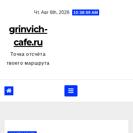
Перейти
Чт. Авг 6th, 2026
10:38:10 AM
к
содержанию
grinvich-
cafe.ru
Точка отсчёта
твоего маршрута