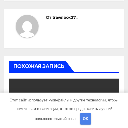
От
travelbox27_
ПОХОЖАЯ ЗАПИСЬ
Этот сайт использует куки-файлы и другие технологии, чтобы
UNCATEGORISED
Состав и биография
помочь вам в навигации, а также предоставить лучший
российской поп-группы
пользовательский опыт.
OK
«Иванушки интернешнл»
ДЕК 3, 2023
TRAVELBOX27_