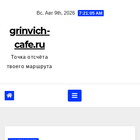
Перейти
Вс. Авг 9th, 2026
7:21:06 AM
к
содержанию
grinvich-
cafe.ru
Точка отсчёта
твоего маршрута