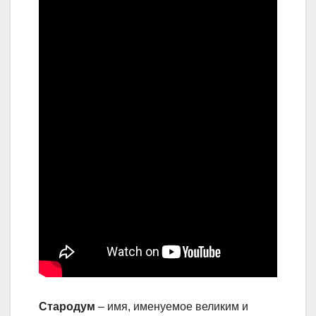
Стародум
– имя, именуемое великим и