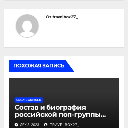
От
travelbox27_
ПОХОЖАЯ ЗАПИСЬ
UNCATEGORISED
Состав и биография
российской поп-группы
«Иванушки интернешнл»
ДЕК 3, 2023
TRAVELBOX27_