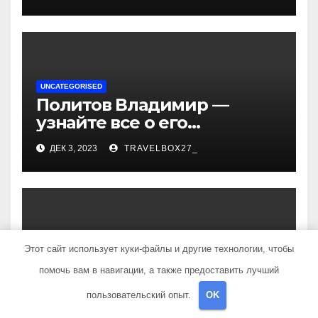
— история успеха, музыка
и судьбы участников
UNCATEGORISED
Политов Владимир —
узнайте все о его
биографии, возрасте и
ДЕК 3, 2023
TRAVELBOX27_
впечатляющих
достижениях!
UNCATEGORISED
Этот сайт использует куки-файлы и другие технологии, чтобы
Биография Руби Роуз —
помочь вам в навигации, а также предоставить лучший
успешная музыкальная
карьера, личная жизнь и
пользовательский опыт.
OK
ДЕК 3, 2023
TRAVELBOX27_
знаковые достижения