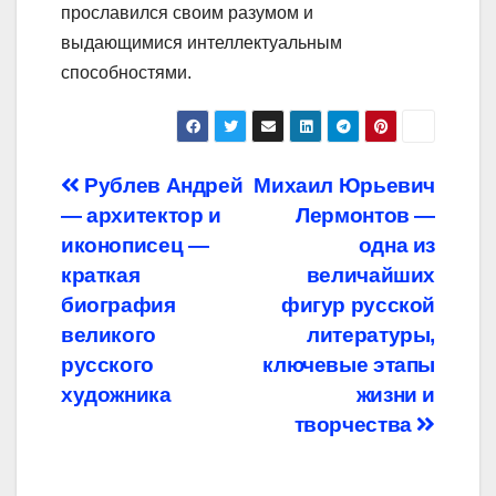
прославился своим разумом и
выдающимися интеллектуальным
способностями.
Навигация
Рублев Андрей
Михаил Юрьевич
— архитектор и
Лермонтов —
по
иконописец —
одна из
записям
краткая
величайших
биография
фигур русской
великого
литературы,
русского
ключевые этапы
художника
жизни и
творчества