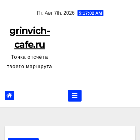
Перейти
Пт. Авг 7th, 2026
5:17:03 AM
к
содержанию
grinvich-
cafe.ru
Точка отсчёта
твоего маршрута