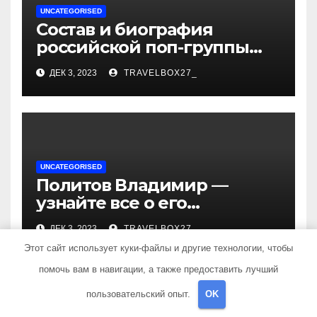
UNCATEGORISED
Состав и биография
российской поп-группы
«Иванушки интернешнл»
ДЕК 3, 2023
TRAVELBOX27_
— история успеха, музыка
и судьбы участников
UNCATEGORISED
Политов Владимир —
узнайте все о его
биографии, возрасте и
ДЕК 3, 2023
TRAVELBOX27_
впечатляющих
Этот сайт использует куки-файлы и другие технологии, чтобы
достижениях!
помочь вам в навигации, а также предоставить лучший
пользовательский опыт.
OK