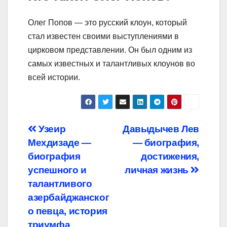
Олег Попов — это русский клоун, который
стал известен своими выступлениями в
цирковом представлении. Он был одним из
самых известных и талантливых клоунов во
всей истории.
Навигация
Узеир
Давыдычев Лев
Мехдизаде —
— биография,
по
биография
достижения,
записям
успешного и
личная жизнь
талантливого
азербайджанског
о певца, история
триумфа