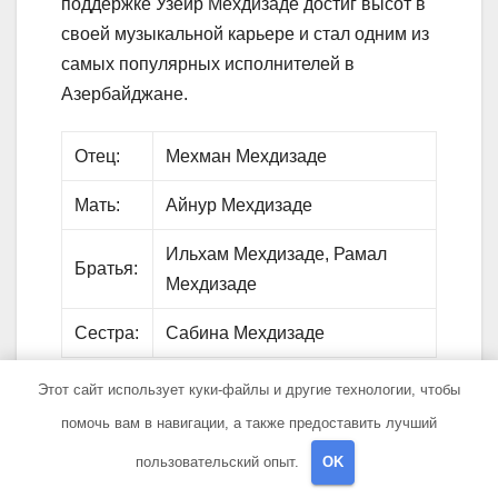
поддержке Узеир Мехдизаде достиг высот в
своей музыкальной карьере и стал одним из
самых популярных исполнителей в
Азербайджане.
Отец:
Мехман Мехдизаде
Мать:
Айнур Мехдизаде
Ильхам Мехдизаде, Рамал
Братья:
Мехдизаде
Сестра:
Сабина Мехдизаде
Этот сайт использует куки-файлы и другие технологии, чтобы
Вопрос-ответ:
помочь вам в навигации, а также предоставить лучший
пользовательский опыт.
OK
Какими достижениями