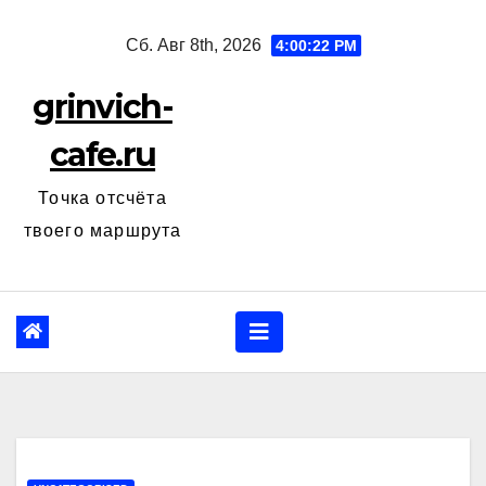
Перейти
Сб. Авг 8th, 2026
4:00:23 PM
к
содержанию
grinvich-
cafe.ru
Точка отсчёта
твоего маршрута